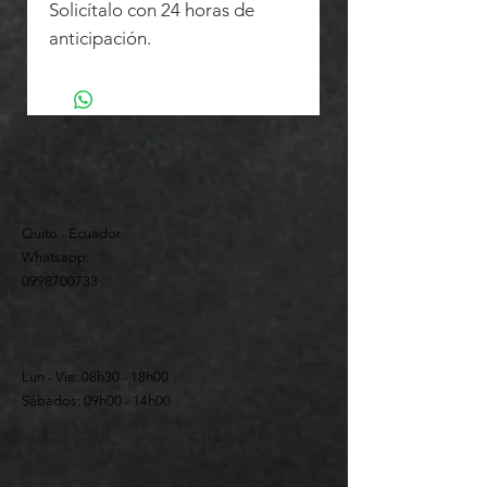
Solicítalo con 24 horas de
anticipación.
CONTÁCTANOS
Quito - Ecuador
Whatsapp:
0998700733
HORARIO DE ATENCIÓN
Lun - Vie: 08h30 - 18h00 ​​
Sábados: 09h00 - 14h00
RECIBE PROMOCIONES
EXCLUSIVAS Y NOVEDADES