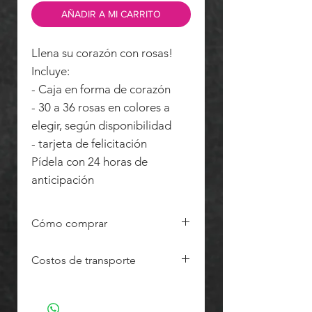
AÑADIR A MI CARRITO
Llena su corazón con rosas!
Incluye:
- Caja en forma de corazón
- 30 a 36 rosas en colores a
elegir, según disponibilidad
- tarjeta de felicitación
Pídela con 24 horas de
anticipación
Cómo comprar
Recuerda realizar tu pedido
Costos de transporte
con al menos 24 horas de
anticipación, en horario hábil
Nuestras entregas se realizan en
(lunes a viernes, de 08h30 a
toda la ciudad de Quito y los
18h00, sábados de 09h00 a